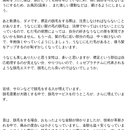
施術をうけた後は、肌がとっても熱を帯びているため、強い負担を与えないよ
うにするため、お風呂(温泉）、また激しい運動などは、避けるようにしましょ
う。
あと飲酒も、ダメです。襟足の脱毛をする際は、注意しなければならないこと
があります。うなじに近い髪の毛の脱毛は、法律でやってはいけないことにな
っているので、むだ毛の状態によっては、自分の好きなうなじの形を実現でき
ないかも知れません。もう一点、髪の毛に近い部分の毛は、中々抜けないの
で、辛抱強くやっていくようにしましょう。うなじにむだ毛があると、後ろ髪
をアップするのが恥ずかしくなってしまいます。
うなじも美しありたいと思う女性は、多いと思いますが、襟足という部位は自
己処理するのが見えない分、やりづらいので、ミュゼプラチナムに代表される
ような脱毛エステで、脱毛したら良いのではないでしょうか。
近頃、サロンなどで脱毛をする人が増えています。
脱毛需要が大聴くする中で、脱毛サービスを行うところが、さらに増えていま
す。
昔は、脱毛をする場合、おもったよりな金額が掛かりましたが、技術が革新さ
れる中で、痛みの度合いは小さくなっていますし、金額も益々安くなっていま