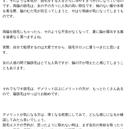
す。そのような変化が、脱毛をする人をさらに増やすきっかけになっているの
です。両脇の脱毛は、女の子の方々に人気の高い部位です。袖のない服や水着
を着る際、脇のむだ毛が目立ってしまうと、やはり視線が気になってしまうも
のです。
両脇を脱毛しちゃったら、そのような不安がなくなって、夏に脇が露出する服
を遠慮なく選べますよね。
実際、自分で処理するのは大変ですから、脱毛サロンに通うべきだと思いま
す。
女の人達の間で脇脱毛はとても人気ですが、脇の汗が増えたと感じてしまうこ
ともあります。
それでもワキ脱毛は、デメリット以上にメリットの方が、もっとたくさんある
ので、脇脱毛はやっぱりお勧めです。
デメリットが気になる方は、薄くなる程度にしてみて、どんな感じになるか確
認してみたら良いでしょう。
脱毛エステの予約が、思ったように取れない時は、まず会社の有給を取ったり