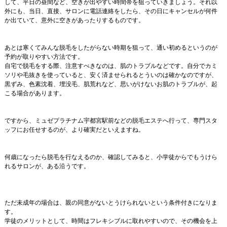
して、平日の昼間など、空きが出やすい時間帯を狙っていきましょう。それ以
外にも、当日、直接、サロンに電話連絡をしたら、その日にキャンセルが何件
か出ていて、意外に空きがあったりするものです。
あとは寒くてみんな脱毛をしたがらない時期を狙って、通い初めるというのが
予約が取りやすい方法です。
自宅で脱毛をする際、注意すべきなのは、肌のトラブルなどです。自分でカミ
ソリや毛抜きを使っていると、安く済ませられるとういのは確かなのですが、
黒ずみ、色素沈着、埋没毛、肌荒れなど、思いがけないお肌のトラブルが、起
こる場合があります。
ですから、ミュゼプラチナム宇都宮駅前などの脱毛エステへ行って、専門スタ
ッフにお任せするのが、より確実だといえますね。
何歳になったら脱毛を行なえるのか、確認してみると、小学徒からでもうけら
れるサロンが、ある沿うです。
ただ未成年の場合は、親の同意がないとうけられないという条件付きになりま
す。
学徒のメリットとして、時間はフレキシブルに取れやすいので、その機会を上