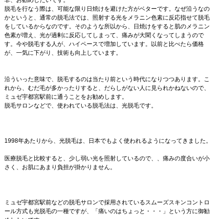
非、お勧めしたいです。
脱毛を行なう際は、可能な限り日焼けを避けた方がベターです。なぜ沿うなの
かというと、通常の脱毛法では、照射する光をメラニン色素に反応指せて脱毛
をしているからなのです。そのような所以から、日焼けをすると肌のメラニン
色素が増え、光が過剰に反応してしまって、痛みが大聞くなってしまうので
す。今や脱毛する人が、ハイペースで増加しています。以前と比べたら価格
が、一気に下がり、技術も向上しています。
沿ういった意味で、脱毛するのは当たり前という時代になりつつあります。こ
れから、むだ毛が多かったりすると、だらしがない人に見られかねないので、
ミュゼ宇都宮駅前に通うことをお勧めします。
脱毛サロンなどで、使われている脱毛法は、光脱毛です。
1998年あたりから、光脱毛は、日本でもよく使われるようになってきました。
医療脱毛と比較すると、少し弱い光を照射しているので、、痛みの度合いが小
さく、お肌にあまり負担が掛かりません。
ミュゼ宇都宮駅前などの脱毛サロンで採用されているスムーズスキンコントロ
ール方式も光脱毛の一種ですが、「痛いのはちょっと・・・」という方に御勧