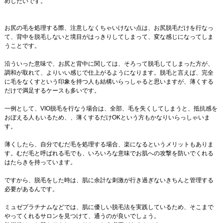
めしたいです。
お尻の毛を処理する際、注意しなくちゃいけない点は、お尻脱毛だけを行なっ
て、背中を脱毛しないと境目がはっきりしてしまって、変な感じになってしま
うことです。
沿ういった意味で、お尻と背中に関しては、そろって脱毛してしまった方が、
調和が取れて、よりいい感じで仕上がるようになります。脱毛と言えば、完全
に毛をなくすという印象を持つ人も結構いらっしゃると思いますが、薄くする
だけで満足するケースも多いです。
一例として、VIO脱毛を行なう場合は、全部、毛を失くしてしまうと、抵抗感を
おぼえる人もいるため、、薄くするだけOKという方もかなりいらっしゃいま
す。
薄くしたら、自分でむだ毛を処理する場合、楽になるというメリットもありま
す。むだ毛と呼ばれる毛でも、いろいろな意味でお肌への攻撃を防いでくれる
はたらきを持っています。
ですから、脱毛をした時は、肌に余計な刺激が行き過ぎないきちんと管理する
必要があるんです。
ミュゼプラチナムなどでは、肌に優しい脱毛法を実践しているため、そこまで
やってくれるサロンを見つけて、通うのが良いでしょう。