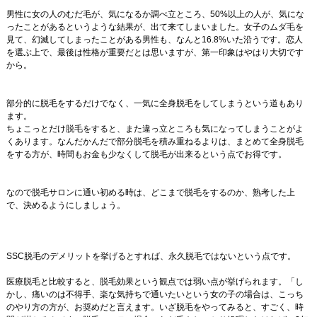
男性に女の人のむだ毛が、気になるか調べ立ところ、50%以上の人が、気にな
ったことがあるというような結果が、出て来てしまいました。女子のムダ毛を
見て、幻滅してしまったことがある男性も、なんと16.8%いた沿うです。恋人
を選ぶ上で、最後は性格が重要だとは思いますが、第一印象はやはり大切です
から。
部分的に脱毛をするだけでなく、一気に全身脱毛をしてしまうという道もあり
ます。
ちょこっとだけ脱毛をすると、また違っ立ところも気になってしまうことがよ
くあります。なんだかんだで部分脱毛を積み重ねるよりは、まとめて全身脱毛
をする方が、時間もお金も少なくして脱毛が出来るという点でお得です。
なので脱毛サロンに通い初める時は、どこまで脱毛をするのか、熟考した上
で、決めるようにしましょう。
SSC脱毛のデメリットを挙げるとすれば、永久脱毛ではないという点です。
医療脱毛と比較すると、脱毛効果という観点では弱い点が挙げられます。「し
かし、痛いのは不得手、楽な気持ちで通いたいという女の子の場合は、こっち
のやり方の方が、お奨めだと言えます。いざ脱毛をやってみると、すごく、時