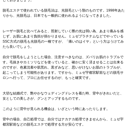
しておきましょう。
脱毛エステで使われている脱毛法は、光脱毛という類のものです。1998年あた
りから、光脱毛は、日本でも一般的に使われるようになってきました。
レーザー脱毛と比べてみると、照射していく際の光は弱い為、あまり痛みを感
じず、お肌にあまり負担が掛かりません。ミュゼプラチナムなどでやっている
SSC方式の脱毛も光脱毛の一種ですが、「痛いのはイヤ」という方はうけてみ
たら良いでしょう。
自分で脱毛をしようとした場合、注意すべきなのは、ズバリお肌のトラブルで
す。毛抜きやカミソリなどを使っていると、確かに安く済ませることは出来る
のですが、色素沈着や肌荒れ、黒ずみなど、思いがけないお肌のトラブルが、
起こってしまう可能性があります。ですから、ミュゼ宇都宮駅前などの脱毛サ
ロンへ行って、プロにお任せするのが、もっと確実です。
大切な結婚式で、艶やかなウェディングドレスを着た時、背中がきれいだと、
女としての美しさが、グンとアップするものです。
このように背中が見られる機会は、いざという時にあったりします。
背中の場合、自己処理では、自分ではナカナカ処理できませんから、ミュゼ宇
都宮駅前などの脱毛エステで処理する方が安心です。