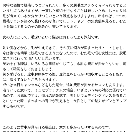
お得な価格で脱毛しつづけられたり、多くの脱毛エステをくらべられりすると
いう利点もありますが、一貫した施術を行なうことは難しいため、しっかり脱
毛が出来ているか分かりづらいという難点もありますよね。出来れば、一つの
脱毛サロンを決めて受けるのが良いでしょう。ヤフーの知恵袋を見ると、むだ
毛を気にする女の子の悩みが、書いてあります。
女の人にとって、毛深いという悩みはおもったより深刻です。
足や腕などから、毛が生えてきて、その度に悩みが深まったり・・・しかし、
今は誰でも簡単に脱毛できるようになったので、むだ毛で悩む女性には、脱毛
エステに行って頂きたいと思います。
契約をする際は、いろいろな事情が生じても、余計な費用が掛からないか、前
もって確認をしておきましょう。
例を挙げると、途中解約をする際、違約金をしっかり徴収するところもあれ
ば、沿うでないところもあります。
或いは当日キャンセルなどをした場合、追加費用が掛かるサロンもあります。
沿ういった意味で、ミュゼプラチナムの場合、いざという時の対応に優れてい
るので、お薦めですよ。憧れの結婚式で、美しいウェディングドレスを着るこ
とになった時、すべすべの背中が見えると、女性としての魅力がグンとアップ
するものです。
このように背中が見られる機会は、意外と多かったりするものです。