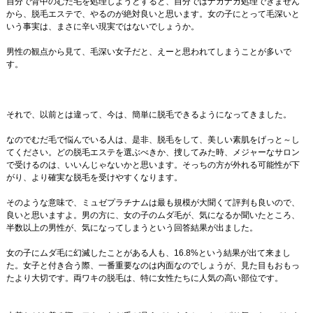
自分で背中のむだ毛を処理しようとすると、自分ではナカナカ処理できません
から、脱毛エステで、やるのが絶対良いと思います。女の子にとって毛深いと
いう事実は、まさに辛い現実ではないでしょうか。
男性の観点から見て、毛深い女子だと、えーと思われてしまうことが多いで
す。
それで、以前とは違って、今は、簡単に脱毛できるようになってきました。
なのでむだ毛で悩んでいる人は、是非、脱毛をして、美しい素肌をげっと～し
てください。どの脱毛エステを選ぶべきか、捜してみた時、メジャーなサロン
で受けるのは、いいんじゃないかと思います。そっちの方が外れる可能性が下
がり、より確実な脱毛を受けやすくなります。
そのような意味で、ミュゼプラチナムは最も規模が大聞くて評判も良いので、
良いと思いますよ。男の方に、女の子のムダ毛が、気になるか聞いたところ、
半数以上の男性が、気になってしまうという回答結果が出ました。
女の子にムダ毛に幻滅したことがある人も、16.8%という結果が出て来まし
た。女子と付き合う際、一番重要なのは内面なのでしょうが、見た目もおもっ
たより大切です。両ワキの脱毛は、特に女性たちに人気の高い部位です。