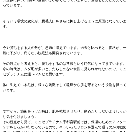
の進歩に伴い、痛みの度合いは小さくなっていますし、金額もどんどん安くな
っています。
そういう環境の変化が、脱毛人口をさらに押し上げるように原因になっていま
す。
今や脱毛をする人の数が、急速に増えています。過去と比べると、価格が、一
気に下がり、痛くない脱毛法も開発されています。
その観点から考えると、脱毛をするのは常識という時代になってきています。
今の時代は、ムダ毛が多いと、だらしのない女性に見られかねないので、ミュ
ゼプラチナムに通うべきだと思います。
体に生えている毛は、様々な刺激そして乾燥から肌を守るという役割を担って
います。
ですから、施術をうけた時は、肌を乾燥させたり、痛めたりしないようしっか
り気を付けましょう。
その観点から見て、ミュゼプラチナム宇都宮駅前では、保湿のためのアフター
ケアをしっかり行なっているので、そういったサロンを選んで通うのがお勧め