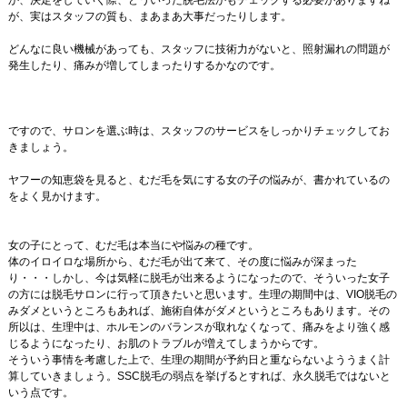
か、決定をしていく際、どういった脱毛法かもチェックする必要がありますね
が、実はスタッフの質も、まあまあ大事だったりします。
どんなに良い機械があっても、スタッフに技術力がないと、照射漏れの問題が
発生したり、痛みが増してしまったりするかなのです。
ですので、サロンを選ぶ時は、スタッフのサービスをしっかりチェックしてお
きましょう。
ヤフーの知恵袋を見ると、むだ毛を気にする女の子の悩みが、書かれているの
をよく見かけます。
女の子にとって、むだ毛は本当にや悩みの種です。
体のイロイロな場所から、むだ毛が出て来て、その度に悩みが深まった
り・・・しかし、今は気軽に脱毛が出来るようになったので、そういった女子
の方には脱毛サロンに行って頂きたいと思います。生理の期間中は、VIO脱毛の
みダメというところもあれば、施術自体がダメというところもあります。その
所以は、生理中は、ホルモンのバランスが取れなくなって、痛みをより強く感
じるようになったり、お肌のトラブルが増えてしまうからです。
そういう事情を考慮した上で、生理の期間が予約日と重ならないよううまく計
算していきましょう。SSC脱毛の弱点を挙げるとすれば、永久脱毛ではないと
いう点です。