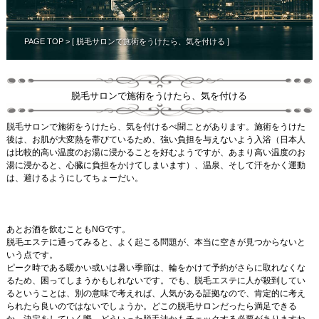
PAGE TOP
> [ 脱毛サロンで施術をうけたら、気を付ける ]
脱毛サロンで施術をうけたら、気を付ける
脱毛サロンで施術をうけたら、気を付けるべ聞ことがあります。施術をうけた
後は、お肌が大変熱を帯びているため、強い負担を与えないよう入浴（日本人
は比較的高い温度のお湯に浸かることを好むようですが、あまり高い温度のお
湯に浸かると、心臓に負担をかけてしまいます）、温泉、そして汗をかく運動
は、避けるようにしてちょーだい。
あとお酒を飲むこともNGです。
脱毛エステに通ってみると、よく起こる問題が、本当に空きが見つからないと
いう点です。
ピーク時である暖かい或いは暑い季節は、輪をかけて予約がさらに取れなくな
るため、困ってしまうかもしれないです。でも、脱毛エステに人が殺到してい
るということは、別の意味で考えれば、人気がある証拠なので、肯定的に考え
られたら良いのではないでしょうか。どこの脱毛サロンだったら満足できる