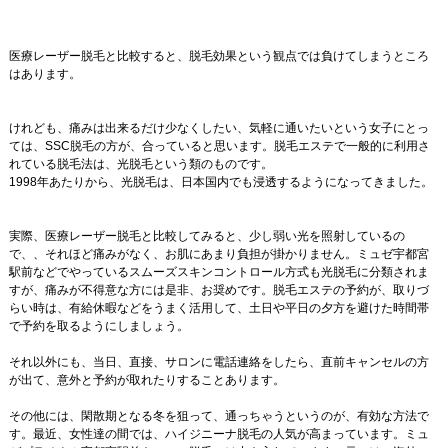
医療レーザー脱毛と比較すると、脱毛効果という観点では負けてしまうところ
はあります。
けれども、痛みは出来るだけ少なくしたい、気軽に通いたいという女子にとっ
ては、SSC脱毛の方が、合っていると思います。脱毛エステで一般的に利用さ
れている脱毛法は、光脱毛という類のものです。
1998年あたりから、光脱毛は、日本国内でも浸透するようになってきました。
実際、医療レーザー脱毛と比較してみると、少し弱い光を照射しているの
で、、それほど痛みがなく、お肌にあまり負担が掛かりません。ミュゼ宇都宮
駅前などでやっているスムーズスキンコントロール方式も光脱毛に分類されま
すが、痛みが不得意な方には是非、お奨めです。脱毛エステの予約が、取りづ
らい時は、有給休暇などをうまく活用して、土日や平日の夕方を避けた時間帯
で予約を取るようにしましょう。
それ以外にも、当日、直接、サロンに電話連絡をしたら、直前キャンセルの方
が出て、意外と予約が取れたりすることあります。
その他には、閑散期となる冬を狙って、通っちゃうというのが、有効な方法で
す。最近、女性達の間では、ハイジニーナ脱毛の人気が高まっています。ミュ