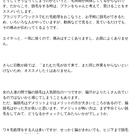
どうしてそうなってしまうのかというと、毛周期が関係してくるからなので
す。だからこそ、脱毛をする時は、プランをちゃんと考えて、受けることをオ
ススメいたします。
ブラジリアンワックスでむだ毛処理をおこなうと、お手軽に脱毛ができるた
め、いろいろな人がやっていますが、動画などで見ると、見ているだけでも、
その痛みが伝わってくるようです。
エイヤっと、一気に抜くので、痛みはすごくありますし、お肌によくありませ
ん。
さらに日数が経てば、「またむだ毛が出て来て、また同じ作業をやらないとい
けないため、オススメしたくはありません。
女の人達の間で脇の脱毛は人気部位の一つですが、脇汗がよりたくさん出てい
るのではないかと感じてしまうこともあります。
ただ、脇脱毛はデメリットよりはメリットの方が大きいところがあるので、脇
脱毛はやった方が良いと思います。デメリットが怖い方は、まず半分ぐらい脱
毛をしてみて、どうなるかチェックしてみたらいかがでしょうか。
ワキ毛処理をする人は多いですが、せっかく脇がきれいでも、ヒジ下まで脱毛