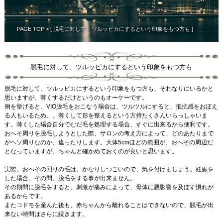
PAGE TOP
> [ 脱毛に対して、ツルッピカにするという印象をもつ方も ]
脱毛に対して、ツルッピカにするという印象をもつ方も
脱毛に対して、ツルッピカにするという印象をもつ方も、それなりにいるかと
思いますが、薄くするだけというのもオーケーです。
例を挙げると、VIO脱毛をおこなう場合は、ツルツルにすると、抵抗感をおぼえ
る人もいるため、、薄くして形を整えるという方持たくさんいらっしゃいま
す。薄くした場合自分でむだ毛を処理する場合、すぐに出来るから便利です。
おへそ周りを脱毛しようとした際、サロンの考え方によって、どのあたりまで
がヘソ周りなのか、違ったりします。大体5cmほどの範囲が、おへその周辺だ
となっていますが、ちゃんと確かめておくのが良いと思います。
実際、おへその回りの毛は、かなりしつこいので、気を付けましょう。妊娠を
した場合、その間、脱毛をする事が出来ません。
その期間に脱毛をすると、刺激が痛みによって、母体に悪影響を及ぼす惧れが
あるからです。
またコドモを産んた後も、赤ちゃんから離れることはできないので、脱毛が出
来ない時間はさらに続きます。