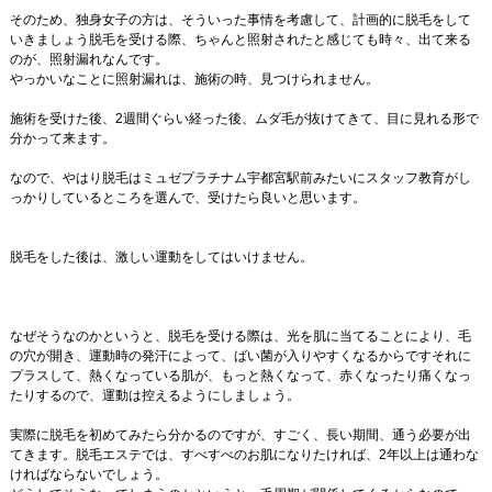
そのため、独身女子の方は、そういった事情を考慮して、計画的に脱毛をして
いきましょう脱毛を受ける際、ちゃんと照射されたと感じても時々、出て来る
のが、照射漏れなんです。
やっかいなことに照射漏れは、施術の時、見つけられません。
施術を受けた後、2週間ぐらい経った後、ムダ毛が抜けてきて、目に見れる形で
分かって来ます。
なので、やはり脱毛はミュゼプラチナム宇都宮駅前みたいにスタッフ教育がし
っかりしているところを選んで、受けたら良いと思います。
脱毛をした後は、激しい運動をしてはいけません。
なぜそうなのかというと、脱毛を受ける際は、光を肌に当てることにより、毛
の穴が開き、運動時の発汗によって、ばい菌が入りやすくなるからですそれに
プラスして、熱くなっている肌が、もっと熱くなって、赤くなったり痛くなっ
たりするので、運動は控えるようにしましょう。
実際に脱毛を初めてみたら分かるのですが、すごく、長い期間、通う必要が出
てきます。脱毛エステでは、すべすべのお肌になりたければ、2年以上は通わな
ければならないでしょう。