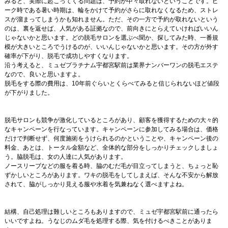
みると、実際に起こってくる問題は、予約が中々取れないということです。ピ
ーク時である暑い時期は、輪をかけて予約がさらに取れなくなるため、ストレ
スが溜まってしまうかも知れません。ただ、その一方で予約が取れないという
のは、裏を返せば、人気がある証拠なので、前向きにとらえていければいいん
じゃないかと思います。どの脱毛サロンを選ぶべ聞か、探してみた時、一番規
模が大きいところでうけるのが、いいんじゃないかと思います。その方が外す
確率が下がり、脱毛で成功しやすくなります。
沿う考えると、ミュゼプラチナム宇都宮駅前は業界ナンバーワンの脱毛エステ
なので、良いと思いますよ。
脱毛をする際の費用は、10年前ぐらいとくらべてみると信じられないほど値段
が下がりました。
脱毛サロンも競争が激化しているところがあり、顧客を獲得するための大々的
なキャンペーンを行なっています。キャンペーンに参加してみる場合は、価格
だけで判断せず、何度施術をうけられるのかということや、キャンペーン後の
料金、あとは、トータル金額など、全体的な部分をしっかりチェックしましょ
う。脇脱毛は、女の人達に人気があります。
ノースリーブなどの服を着る時、脇のむだ毛が目立ってしまうと、ちょっと恥
ずかしいところがあります。ワキの脱毛をしてしまえば、そんな不安から解放
されて、脇がしっかり見える服や水着を気兼ねなく選べますよね。
結構、自己処理は難しいところもありますので、ミュゼ宇都宮駅前に通ったら
いいですよね。うなじのムダ毛を処理する際、気を付けるべきことがありま