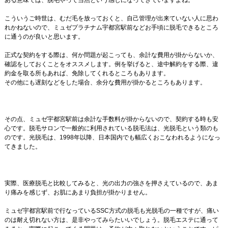
ある意味では、脱毛やって当然という感じになってきていますよね。
こういうご時世は、むだ毛を放っておくと、自己管理が出来ていない人に思わ
れかねないので、ミュゼプラチナム宇都宮駅前などお手頃に脱毛できるところ
に通うのが良いと思います。
正式な契約をする際は、何か問題が起こっても、余計な費用が掛からないか、
確認をしておくことをオススメします。例を挙げると、途中解約をする際、違
約金を取る所もあれば、免除してくれるところもあります。
その他にも遅刻などをした場合、余分な費用が掛かるところもあります。
その点、ミュゼ宇都宮駅前は余計な手数料が掛からないので、契約する時も安
心です。脱毛サロンで一般的に利用されている脱毛法は、光脱毛という類のも
のです。光脱毛は、1998年以降、日本国内でも幅広くおこなわれるようになっ
てきました。
実際、医療脱毛と比較してみると、光の出力の強さを押さえているので、あま
り痛みを感じず、お肌にあまり負担が掛かりません。
ミュゼ宇都宮駅前で行なっているSSC方式の脱毛も光脱毛の一種ですが、痛い
のは耐え切れない方は、是非やってみらたいいでしょう。脱毛エステに通って