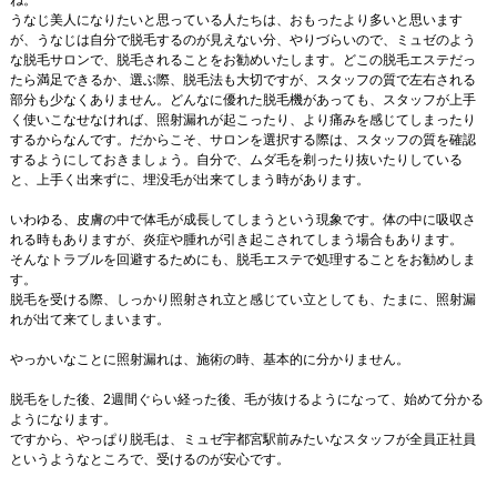
ね。
うなじ美人になりたいと思っている人たちは、おもったより多いと思います
が、うなじは自分で脱毛するのが見えない分、やりづらいので、ミュゼのよう
な脱毛サロンで、脱毛されることをお勧めいたします。どこの脱毛エステだっ
たら満足できるか、選ぶ際、脱毛法も大切ですが、スタッフの質で左右される
部分も少なくありません。どんなに優れた脱毛機があっても、スタッフが上手
く使いこなせなければ、照射漏れが起こったり、より痛みを感じてしまったり
するからなんです。だからこそ、サロンを選択する際は、スタッフの質を確認
するようにしておきましょう。自分で、ムダ毛を剃ったり抜いたりしている
と、上手く出来ずに、埋没毛が出来てしまう時があります。
いわゆる、皮膚の中で体毛が成長してしまうという現象です。体の中に吸収さ
れる時もありますが、炎症や腫れが引き起こされてしまう場合もあります。
そんなトラブルを回避するためにも、脱毛エステで処理することをお勧めしま
す。
脱毛を受ける際、しっかり照射され立と感じてい立としても、たまに、照射漏
れが出て来てしまいます。
やっかいなことに照射漏れは、施術の時、基本的に分かりません。
脱毛をした後、2週間ぐらい経った後、毛が抜けるようになって、始めて分かる
ようになります。
ですから、やっぱり脱毛は、ミュゼ宇都宮駅前みたいなスタッフが全員正社員
というようなところで、受けるのが安心です。