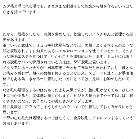
ムダ毛と呼ばれる毛でも、さまざまな刺激そして乾燥から肌を守るというはた
らきを持っています。
だから、脱毛をしたら、お肌を傷めたり、乾燥しないようきちんと管理する必
要があります。
沿ういった意味で、ミュゼ宇都宮駅前などでは、美肌（よく赤ちゃんのような
肌と表現されます）効果のあるジェルやローションを使っているので、そのよ
うな脱毛エステを見つけて、行かれことを御勧めいたします。ミュゼに代表さ
れる脱毛サロンで採用されている方法は、SSC脱毛と言います。
イタリアにあった会社が、日本市場に合わせて方法だと言われており、ほとん
ど痛みを感じず、肌への負担も抑えることが出来、スピードも速く、お手頃価
格でもある為、きがるーに脱毛したい方にとっては、是非、お勧めしたいで
す。
わき毛の処理をするのはおもったより人気ですが、脇に毛がなくても、ひしの
下に毛があると、勿体無い感じがします。ヒジ下の脱毛までやっておけば、腕
がきれいになり、女子としての美しさがアップします。
特に夏場は、目立ってしまうものなので、ついでに脱毛しておく方が良いかと
思います。
一部のむだ毛だけ処理するのではなくて、全身脱毛にチャレンジするっていう
方法もあります。