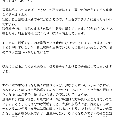
ってしまうものです。
両脇脱毛をしちゃえば、そういった不安が消えて、夏でも脇が見える服を遠慮
なく選べますよね。
実際、自己処理は大変で手間が掛かるので、ミュゼプラチナムに通ったらいい
ですよね。
現代社会では、脱毛をする人の数が、急激に増えています。10年前ぐらいと比
較したら、料金も格段に安くなり、技術も向上しています。
ある意味、脱毛をするのは常識という時代になりつつあります。今後は、むだ
毛を処理していないと、自己管理が出来ていない人に見られかねないので、脱
毛エステに通うべきだと思います。
襟足にむだ毛がたくさんあると、後ろ髪をかき上げるのを躊躇してしまいます
よね。
女の子達の中ではうなじ美人に憧れる人は、少なからずいらっしゃいますが、
うなじという部位は自己処理するのが、やりづらいので、ミュゼ宇都宮駅前み
たいな脱毛エステで、脱毛したら良いのではないでしょうか。
脱毛サロンに通う場合、可能な限り日焼けを避けた方が良いと言われていてて
います。どうしてそうなのか説明すると、大抵の脱毛法では、施術をする時、
光をメラニン色素（女子には目の敵にされることも多いですが、メラニン色素
がないと紫外線を吸収できず、皮膚がんになりやすくなるのです）の部分に当