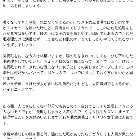
加えて、熱くなったお肌が、もっと熱を帯びて、痛みや赤みが生じてしまうた
め、気を付けましょう。
暑くなってきた時期、気になってくるのが、ひざ下のムダ毛ではないのです
か？スカートを履いた時など、露出されてしまうので、ここのむだ毛処理をし
たがる方は多いです。膝の下は女子の美を感じやすい場所でもあるので、むだ
毛処理だけに満足せず、ミュゼなどお肌のケアまでしっかりやってくれるサロ
ンを捜しましょう。
脇脱毛をおこなう方は結構いますが、脇の毛をきれいにしても、ひじ下のむだ
毛処理をしていないと、ちょっと残念な印象になってしまうでしょう。ひじ下
も脱毛すれば、きれいな腕になり、女子としての美しさがアップします。この
部分は何だかんだいって、目たつので、ついでに脱毛しておく方が良いかと思
います。
若い女子達にうけたが人が多い脱毛箇所だけれども、大変繊細でもあるのが、
ハイジニーナです。
ある面、人にさらしくない部分でもあるので、自分でこっそり処理しようとる
人もいるのですが、失敗ししまうと大変なので、やはり脱毛サロンに通って、
処理することをお勧めいたします。わき毛の脱毛は、とりワケ女子達に人気で
す。
水着や袖なしの服を着る時、脇にむだ毛があったら、どうしても人目が気にな